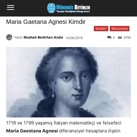
Maria Gaetana Agnesi Kimdir
Kimdir?
Matematik
Yazar:
Mushab Bedirhan Andız
0
4795
16/06/2018
1718 ve 1799 yaşamış İtalyan matematikçi ve felsefeci
Maria Gaestana Agnesi
diferansiyel hesaplara ilişkin