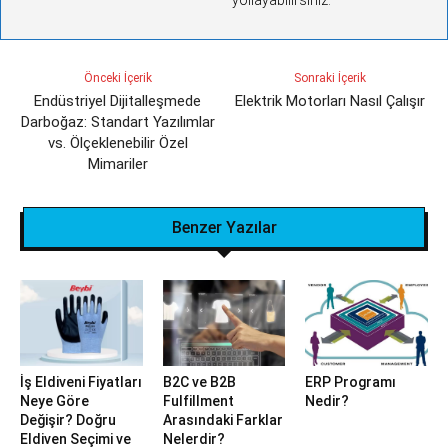
yollayabilirsiniz.
Önceki İçerik
Sonraki İçerik
Endüstriyel Dijitalleşmede
Elektrik Motorları Nasıl Çalışır
Darboğaz: Standart Yazılımlar
vs. Ölçeklenebilir Özel
Mimariler
Benzer Yazılar
İş Eldiveni Fiyatları
B2C ve B2B
ERP Programı
Neye Göre
Fulfillment
Nedir?
Değişir? Doğru
Arasındaki Farklar
Eldiven Seçimi ve
Nelerdir?