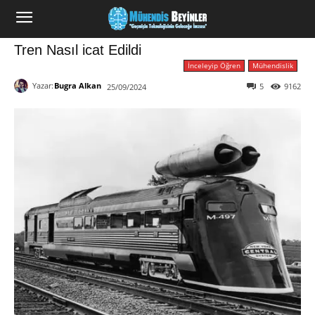
Tren Nasıl icat Edildi
İnceleyip Öğren
Mühendislik
Yazar:
Bugra Alkan
5
9162
25/09/2024