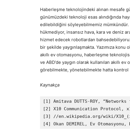
Haberleşme teknolojindeki alınan mesafe gü
günümüzdeki teknoloji esas alındığında hayatı
edilebildiğini söyleyebilmemiz mümkündür. Ö
hükmediyor, insansız hava, kara ve deniz ara
hizmet edecek robotlardan bahsedebiliyoruz.
bir şekilde yaygınlaşmakta. Yazımıza konu o
akıllı ev otomasyonu, haberleşme teknolojis
ve ABD’de yaygın olarak kullanılan akıllı ev 
görebilmekte, yönetebilmekte hatta kontrol
Kaynakça
[1] Amitava DUTTS-ROY, “Networks 
[2] X10 Communication Protocol, x
[3] //en.wikipedia.org/wiki/X10_(