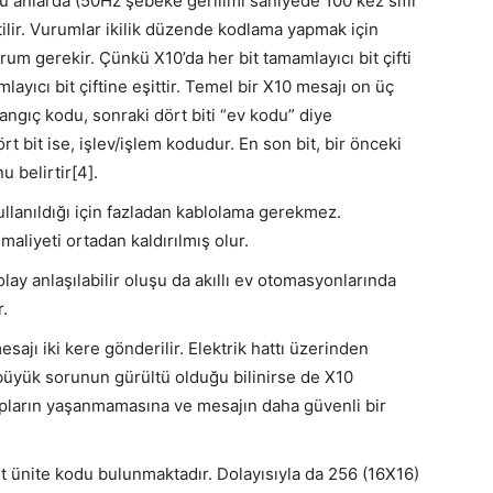
u anlarda (50Hz şebeke gerilimi saniyede 100 kez sıfır
tilir. Vurumlar ikilik düzende kodlama yapmak için
i vurum gerekir. Çünkü X10’da her bit tamamlayıcı bit çifti
mlayıcı bit çiftine eşittir. Temel bir X10 mesajı on üç
langıç kodu, sonraki dört biti “ev kodu” diye
t bit ise, işlev/işlem kodudur. En son bit, bir önceki
u belirtir[4].
llanıldığı için fazladan kablolama gerekmez.
 maliyeti ortadan kaldırılmış olur.
lay anlaşılabilir oluşu da akıllı ev otomasyonlarında
.
ajı iki kere gönderilir. Elektrik hattı üzerinden
n büyük sorunun gürültü olduğu bilinirse de X10
ıpların yaşanmamasına ve mesajın daha güvenli bir
 ünite kodu bulunmaktadır. Dolayısıyla da 256 (16X16)