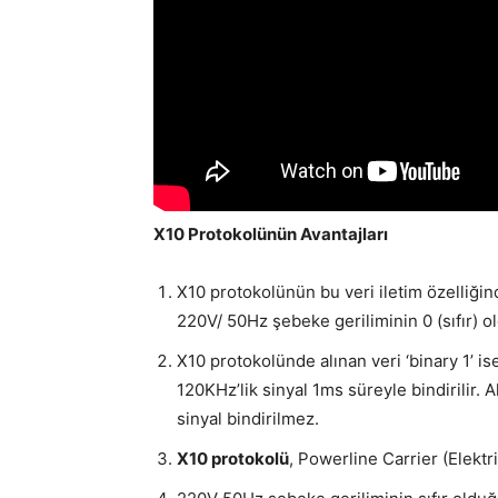
X10 Protokolünün Avantajları
X10 protokolünün bu veri iletim özelliğin
220V/ 50Hz şebeke geriliminin 0 (sıfır) old
X10 protokolünde alınan veri ‘binary 1’ is
120KHz’lik sinyal 1ms süreyle bindirilir. Al
sinyal bindirilmez.
X10 protokolü
, Powerline Carrier (Elektri