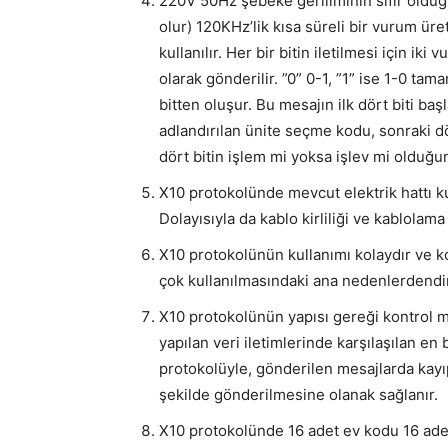
220V 50Hz şebeke geriliminin sıfır olduğ
olur) 120KHz’lik kısa süreli bir vurum üre
kullanılır. Her bir bitin iletilmesi için ik
olarak gönderilir. ”0” 0-1, ”1” ise 1-0 tama
bitten oluşur. Bu mesajın ilk dört biti baş
adlandırılan ünite seçme kodu, sonraki dör
dört bitin işlem mi yoksa işlev mi olduğun
X10 protokolünde mevcut elektrik hattı ku
Dolayısıyla da kablo kirliliği ve kablolama
X10 protokolünün kullanımı kolaydır ve ko
çok kullanılmasındaki ana nedenlerdendir
X10 protokolünün yapısı gereği kontrol mes
yapılan veri iletimlerinde karşılaşılan e
protokolüyle, gönderilen mesajlarda kay
şekilde gönderilmesine olanak sağlanır.
X10 protokolünde 16 adet ev kodu 16 adet