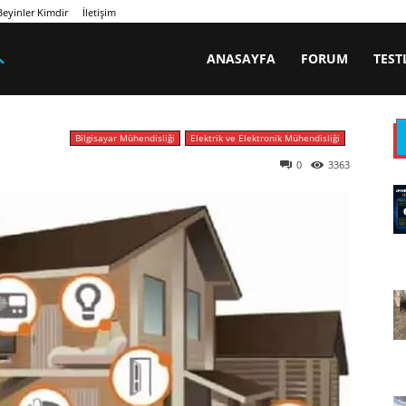
eyinler Kimdir
İletişim
ANASAYFA
FORUM
TEST
Bilgisayar Mühendisliği
Elektrik ve Elektronik Mühendisliği
0
3363