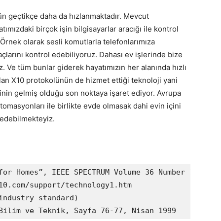
n geçtikçe daha da hızlanmaktadır. Mevcut
mızdaki birçok işin bilgisayarlar aracığı ile kontrol
rnek olarak sesli komutlarla telefonlarımıza
çlarını kontrol edebiliyoruz. Dahası ev işlerinde bize
 Ve tüm bunlar giderek hayatımızın her alanında hızlı
lan X10 protokolünün de hizmet ettiği teknoloji yani
inin gelmiş olduğu son noktaya işaret ediyor. Avrupa
otomasyonları ile birlikte evde olmasak dahi evin içini
 edebilmekteyiz.
for Homes”, IEEE SPECTRUM Volume 36 Number 12 pg 2
10.com/support/technology1.htm

industry_standard)
