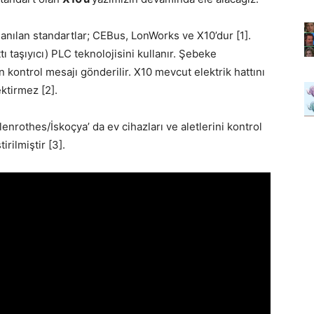
lanılan standartlar; CEBus, LonWorks ve X10’dur [1].
ı taşıyıcı) PLC teknolojisini kullanır. Şebeke
n kontrol mesajı gönderilir. X10 mevcut elektrik hattını
ktirmez [2].
enrothes/İskoçya’ da ev cihazları ve aletlerini kontrol
irilmiştir [3].