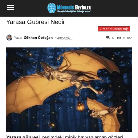
Yarasa Gübresi Nedir
Ziraat Mühendisliği
Yazar:
Gökhan Özdoğan
4
10182
14/05/2025
Yarasa gübresi
, resimdeki minik hayvanlardan gözleri