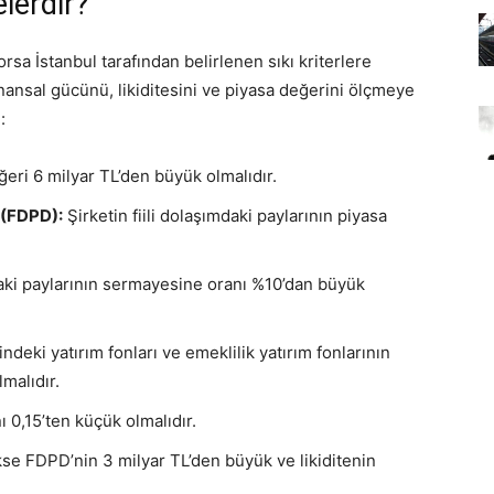
elerdir?
orsa İstanbul tarafından belirlenen sıkı kriterlere
inansal gücünü, likiditesini ve piyasa değerini ölçmeye
:
ğeri 6 milyar TL’den büyük olmalıdır.
 (FDPD):
Şirketin fiili dolaşımdaki paylarının piyasa
mdaki paylarının sermayesine oranı %10’dan büyük
ndeki yatırım fonları ve emeklilik yatırım fonlarının
malıdır.
nı 0,15’ten küçük olmalıdır.
kse FDPD’nin 3 milyar TL’den büyük ve likiditenin