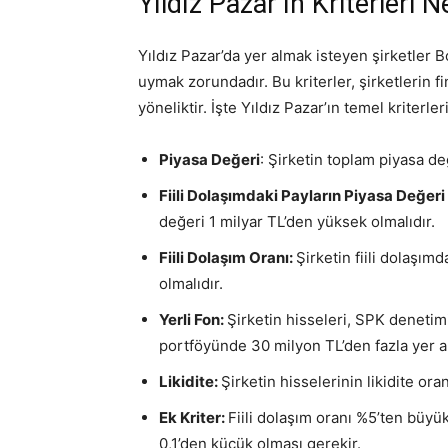
Yıldız Pazar’ın Kriterleri N
Yıldız Pazar’da yer almak isteyen şirketler B
uymak zorundadır. Bu kriterler, şirketlerin f
yöneliktir. İşte Yıldız Pazar’ın temel kriterleri
Piyasa Değeri
: Şirketin toplam piyasa de
Fiili Dolaşımdaki Payların Piyasa Değeri
değeri 1 milyar TL’den yüksek olmalıdır.
Fiili Dolaşım Oranı:
Şirketin fiili dolaşı
olmalıdır.
Yerli Fon:
Şirketin hisseleri, SPK denetimi
portföyünde 30 milyon TL’den fazla yer al
Likidite:
Şirketin hisselerinin likidite ora
Ek Kriter:
Fiili dolaşım oranı %5’ten büyü
0,1’den küçük olması gerekir.