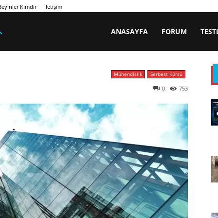
eyinler Kimdir
İletişim
ANASAYFA
FORUM
TEST
Mühendislik
Serbest Kürsü
0
753