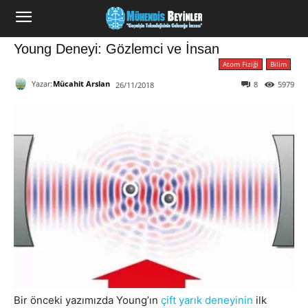
Young Deneyi: Gözlemci ve İnsan
Atom Fiziği
Bilim
Yazar:
Mücahit Arslan
8
5979
26/11/2018
Bir önceki yazımızda Young’ın
çift yarık deneyinin
ilk