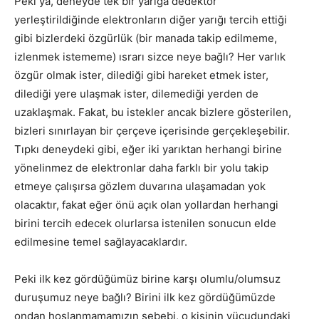
Peki ya, deneyde tek bir yarığa dedektör
yerleştirildiğinde elektronların diğer yarığı tercih ettiği
gibi bizlerdeki özgürlük (bir manada takip edilmeme,
izlenmek istememe) ısrarı sizce neye bağlı? Her varlık
özgür olmak ister, dilediği gibi hareket etmek ister,
dilediği yere ulaşmak ister, dilemediği yerden de
uzaklaşmak. Fakat, bu istekler ancak bizlere gösterilen,
bizleri sınırlayan bir çerçeve içerisinde gerçekleşebilir.
Tıpkı deneydeki gibi, eğer iki yarıktan herhangi birine
yönelinmez de elektronlar daha farklı bir yolu takip
etmeye çalışırsa gözlem duvarına ulaşamadan yok
olacaktır, fakat eğer önü açık olan yollardan herhangi
birini tercih edecek olurlarsa istenilen sonucun elde
edilmesine temel sağlayacaklardır.
Peki ilk kez gördüğümüz birine karşı olumlu/olumsuz
duruşumuz neye bağlı? Birini ilk kez gördüğümüzde
ondan hoşlanmamamızın sebebi, o kişinin vücudundaki