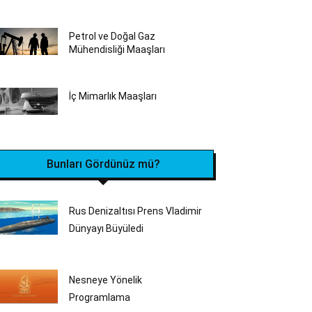
Petrol ve Doğal Gaz
Mühendisliği Maaşları
İç Mimarlık Maaşları
Bunları Gördünüz mü?
Rus Denizaltısı Prens Vladimir
Dünyayı Büyüledi
Nesneye Yönelik
Programlama