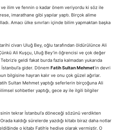
e ilim ve fennin o kadar önem veriyordu ki söz ile
ese, imarathane gibi yapılar yaptı. Birçok alime
ladı. Amacı ülke sınırları içinde bilim yapmaktan başka
rihi civarı Uluğ Bey, oğlu tarafından öldürülünce Ali
Çünkü Ali Kuşçu, Uluğ Bey’in öğrencisi ve çok değer
 Tebriz’e geldi fakat burda fazla kalmadan yukarıda
ık İstanbul’a gider. Dönem
Fatih Sultan Mehmet
’in devri
un bilgisine hayran kalır ve onu çok güzel ağırlar.
. Fatih Sultan Mehmet yaptığı seferlerin birçoğuna Ali
imsel sohbetler yaptığı, gece ay ile ilgili bilgiler
disinin tekrar İstanbul’a döneceği sözünü verdikten
 Orada kaldığı sürelerde yazdığı kitabı biraz daha notlar
eldiğinde o kitabı Fatih’e hediye olarak vermiştir. O