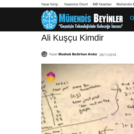
Yazarımız Olun!
MB Yazarları
Mühendis B
Yazar Girişi
Ali Kuşçu Kimdir
Yazar:
Mushab Bedirhan Andız
28/11/2018