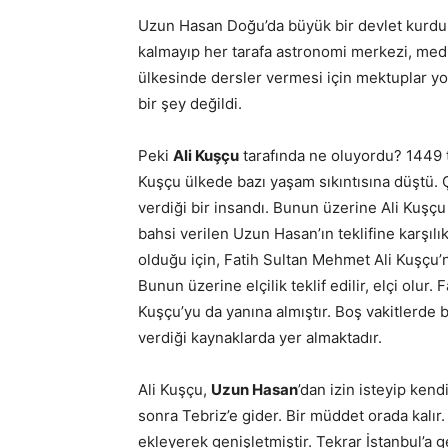
Uzun Hasan Doğu’da büyük bir devlet kurdu v
kalmayıp her tarafa astronomi merkezi, medr
ülkesinde dersler vermesi için mektuplar yol
bir şey değildi.
Peki
Ali Kuşçu
tarafında ne oluyordu? 1449 ta
Kuşçu ülkede bazı yaşam sıkıntısına düştü. 
verdiği bir insandı. Bunun üzerine Ali Kuşçu
bahsi verilen Uzun Hasan’ın teklifine karşıl
olduğu için, Fatih Sultan Mehmet Ali Kuşçu’n
Bunun üzerine elçilik teklif edilir, elçi olur
Kuşçu’yu da yanına almıştır. Boş vakitlerde bil
verdiği kaynaklarda yer almaktadır.
Ali Kuşçu,
Uzun Hasan
’dan izin isteyip ken
sonra Tebriz’e gider. Bir müddet orada kalır.
ekleyerek genişletmiştir. Tekrar İstanbul’a g