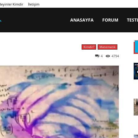
eyinler Kimdir
İletişim
ANASAYFA
FORUM
TEST
Kimdir?
Matematik
4
4794