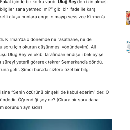
 Fakat içinde bir korku vardı.
Uluğ Bey
’den izin alması
ilgiler sana yetmedi mi?” gibi bir ifade ile karşı
retli oluşu bunlara engel olmayıp sessizce Kirman’a
ardı. Kirman’da o dönemde ne rasathane, ne de
(Bu soru için okurun düşünmesi yönündeyim). Ali
u Uluğ Bey ve ekibi tarafından endişeli bekleyişe
ğı süreyi yeterli görerek tekrar Semerkand’a döndü.
a gelir. Şimdi burada sizlere özel bir bilgi
isine “Senin özürünü bir şekilde kabul ederim” der. O
nündedir. Öğrendiği şey ne? (Okura bir soru daha
um sorunun aynısıdır)