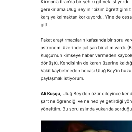
Kirman’a (İran’da bir şehir) gitmek istiyordu.
gerekir ama Uluğ Bey’in “bizim öğrettiğimiz b
karşıya kalmaktan korkuyordu. Yine de cesa
gitti.
Fakat araştırmacıların kafasında bir soru v
astronomi üzerinde çalışan bir alim vardı. 
Kuşçu’nun kimseye haber vermeden kayboluş
dönüştü. Kendisinin de kararı üzerine kaldı
Vakit kaybetmeden hocası Uluğ Bey’in huzurun
paylaşmak istiyorum.
Ali Kuşçu
, Uluğ Bey’den özür dileyince kend
şart ne öğrendiği ve ne hediye getirdiği yö
yönelttim. Bu soru aslında yukarıda sorduğ