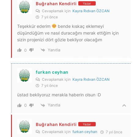
Buğrahan Kendirli
Yazar
Cevaplamak için
Kayra Rıdvan ÖZCAN
7 yıl önce
Teşekkür ederim
bende kıskaç eklemeyi
düşündüğüm ve nasıl duracağını merak ettiğim için
sizin projenizi dört gözle bekliyor olacağım
Yanıtla
0
furkan ceyhan
Cevaplamak için
Kayra Rıdvan ÖZCAN
7 yıl önce
üstad bekliyoruz merakla haberin olsun :D
Yanıtla
0
Buğrahan Kendirli
Yazar
Cevaplamak için
furkan ceyhan
7 yıl önce