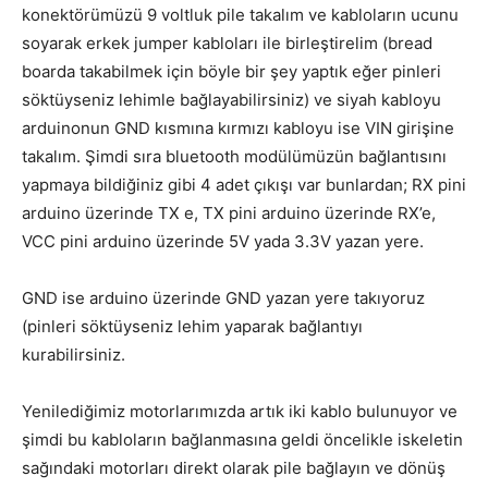
konektörümüzü 9 voltluk pile takalım ve kabloların ucunu
soyarak erkek jumper kabloları ile birleştirelim (bread
boarda takabilmek için böyle bir şey yaptık eğer pinleri
söktüyseniz lehimle bağlayabilirsiniz) ve siyah kabloyu
arduinonun GND kısmına kırmızı kabloyu ise VIN girişine
takalım. Şimdi sıra bluetooth modülümüzün bağlantısını
yapmaya bildiğiniz gibi 4 adet çıkışı var bunlardan; RX pini
arduino üzerinde TX e, TX pini arduino üzerinde RX’e,
VCC pini arduino üzerinde 5V yada 3.3V yazan yere.
GND ise arduino üzerinde GND yazan yere takıyoruz
(pinleri söktüyseniz lehim yaparak bağlantıyı
kurabilirsiniz.
Yenilediğimiz motorlarımızda artık iki kablo bulunuyor ve
şimdi bu kabloların bağlanmasına geldi öncelikle iskeletin
sağındaki motorları direkt olarak pile bağlayın ve dönüş