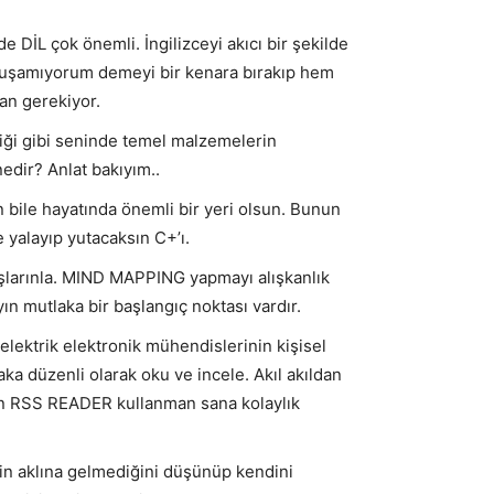
e DİL çok önemli. İngilizceyi akıcı bir şekilde
uşamıyorum demeyi bir kenara bırakıp hem
an gerekiyor.
diği gibi seninde temel malzemelerin
nedir? Anlat bakıyım..
ın bile hayatında önemli bir yeri olsun. Bunun
 yalayıp yutacaksın C+’ı.
aşlarınla. MIND MAPPING yapmayı alışkanlık
yın mutlaka bir başlangıç noktası vardır.
lektrik elektronik mühendislerinin kişisel
laka düzenli olarak oku ve incele. Akıl akıldan
n RSS READER kullanman sana kolaylık
in aklına gelmediğini düşünüp kendini