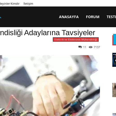
eyinler Kimdir
İletişim
ANASAYFA
FORUM
TEST
ndisliği Adaylarına Tavsiyeler
Elektrik ve Elektronik Mühendisliği
11
7137