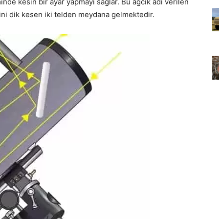
inde kesin bir ayar yapmayı sağlar. Bu ağcık adı verilen
rini dik kesen iki telden meydana gelmektedir.