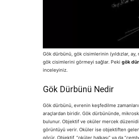
Gök dürbünü, gök cisimlerinin (yıldızlar, ay,
gök cisimlerini görmeyi sağlar. Peki
gök dür
inceleyiniz.
Gök Dürbünü Nedir
Gök dürbünü, evrenin keşfedilme zamanların
araçlardan biridir. Gök dürbününde, mikrosk
bulunur. Objektif ve oküler mercek düzenidir
görüntüyü verir. Oküler ise objektiften ge
görür. Objektif, “oküler halkası” ya da “çemb