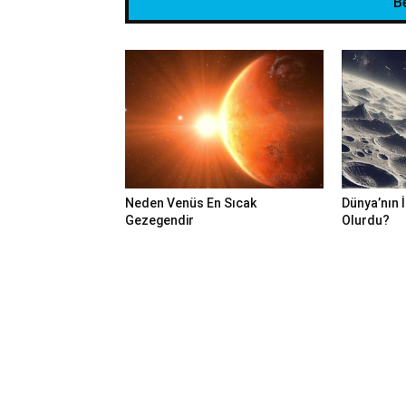
B
Neden Venüs En Sıcak
Dünya’nın İ
Gezegendir
Olurdu?