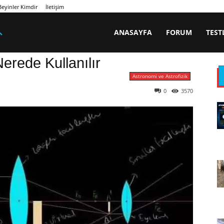
eyinler Kimdir
İletişim
ANASAYFA
FORUM
TEST
rede Kullanılır
Astronomi ve Astrofizik
0
3570