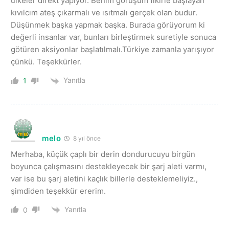
ülkeler direkt yapıyor. Benim görüşüm fikirle başlayan
kıvılcım ateş çıkarmalı ve ısıtmalı gerçek olan budur.
Düşünmek başka yapmak başka. Burada görüyorum ki
değerli insanlar var, bunları birleştirmek suretiyle sonuca
götüren aksiyonlar başlatılmalı.Türkiye zamanla yarışıyor
çünkü. Teşekkürler.
Yanıtla
1
melo
8 yıl önce
Merhaba, küçük çaplı bir derin dondurucuyu birgün
boyunca çalışmasını destekleyecek bir şarj aleti varmı,
var ise bu şarj aletini kaçlık billerle desteklemeliyiz.,
şimdiden teşekkür ererim.
Yanıtla
0