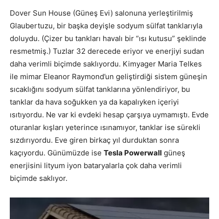
Dover Sun House (Güneş Evi) salonuna yerleştirilmiş
Glaubertuzu, bir başka deyişle sodyum sülfat tanklarıyla
doluydu. (Çizer bu tankları havalı bir “ısı kutusu” şeklinde
resmetmiş.) Tuzlar 32 derecede eriyor ve enerjiyi sudan
daha verimli biçimde saklıyordu. Kimyager Maria Telkes
ile mimar Eleanor Raymond’un geliştirdiği sistem güneşin
sıcaklığını sodyum sülfat tanklarına yönlendiriyor, bu
tanklar da hava soğukken ya da kapalıyken içeriyi
ısıtıyordu. Ne var ki evdeki hesap çarşıya uymamıştı. Evde
oturanlar kışları yeterince ısınamıyor, tanklar ise sürekli
sızdırıyordu. Eve giren birkaç yıl durduktan sonra
kaçıyordu. Günümüzde ise
Tesla Powerwall
güneş
enerjisini lityum iyon bataryalarla çok daha verimli
biçimde saklıyor.