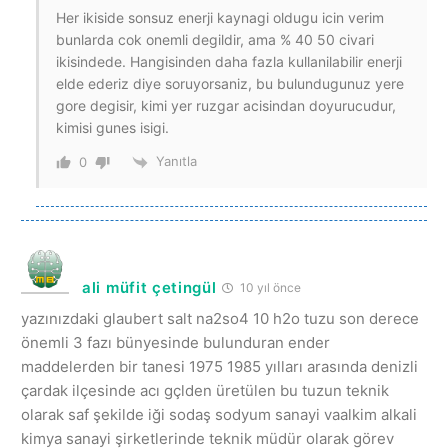
Her ikiside sonsuz enerji kaynagi oldugu icin verim
bunlarda cok onemli degildir, ama % 40 50 civari
ikisindede. Hangisinden daha fazla kullanilabilir enerji
elde ederiz diye soruyorsaniz, bu bulundugunuz yere
gore degisir, kimi yer ruzgar acisindan doyurucudur,
kimisi gunes isigi.
Yanıtla
0
ali müfit çetingül
10 yıl önce
yazınızdaki glaubert salt na2so4 10 h2o tuzu son derece
önemli 3 fazı bünyesinde bulunduran ender
maddelerden bir tanesi 1975 1985 yılları arasında denizli
çardak ilçesinde acı gçlden üretülen bu tuzun teknik
olarak saf şekilde iği sodaş sodyum sanayi vaalkim alkali
kimya sanayi şirketlerinde teknik müdür olarak görev