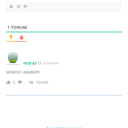
1
YORUM
murat
5 yıl önce
selamın aleyküm
Yanıtla
0