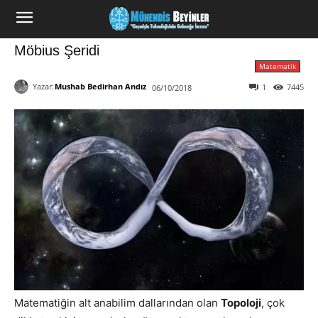
Möbius Şeridi
Matematik
Yazar:
Mushab Bedirhan Andız
1
7445
06/10/2018
Matematiğin alt anabilim dallarından olan
Topoloji
, çok