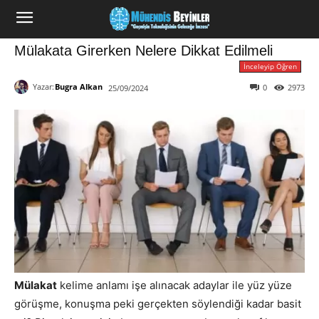
Mülakata Girerken Nelere Dikkat Edilmeli
İnceleyip Öğren
Yazar:
Bugra Alkan
0
2973
25/09/2024
Mülakat
kelime anlamı işe alınacak adaylar ile yüz yüze
görüşme, konuşma peki gerçekten söylendiği kadar basit