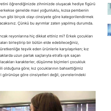
etini öğrendiğinizde zihninizde oluşacak hediye figürü
er erkekse genelde mavi yoğunluklu, kızsa pembenin
unun gibi birçok olayı cinsiyete göre kategorilendirmek
acaksınız. Çünkü bu ayrımlar zaten yapılmış durumda.
ncak reyonlarına hiç dikkat ettiniz mi? Erkek çocukları
aları birleştirip bir bütün elde edebileceğiniz,
üretkenliğe teşvik eden ürünlerle karşılaşırken; kız
klarda uzun parlak saçlarıyla etrafa ışık saçan
 olacakları karakterler, düşünme biçimleri çocukluk
kili olduğuna göre; kız çocuklarının bahsettiğimiz
ri görünüşe göre cinsiyetleri değil, çevrelerindeki