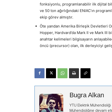
fonksiyonlu, programlanabilir ilk dijital 
ve 50 ton ağırlığındaki ENIAC’ın programl
ekip görev almıştır.
Öte yandan Amerika Birleşik Devletleri
Hopper, Hardvard’da Mark II ve Mark III bil
anahtar kelimeleri bilgisayarın anlayabi
öncü (precursor) olan, ilk derleyiciyi geliş
Bugra Alkan
YTU Elektrik Mühendisliği 
Mühendisliğine devam etm