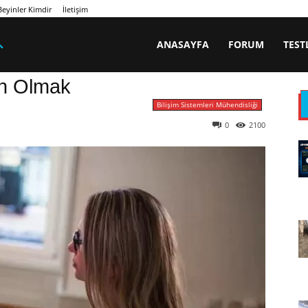
eyinler Kimdir
İletişim
ANASAYFA
FORUM
TEST
ın Olmak
Bilişim Sistemleri Mühendisliği
0
2100