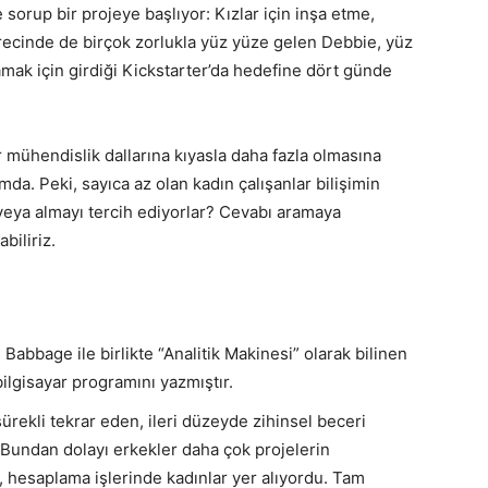
orup bir projeye başlıyor: Kızlar için inşa etme,
ürecinde de birçok zorlukla yüz yüze gelen Debbie, yüz
plamak için girdiği Kickstarter’da hedefine dört günde
r mühendislik dallarına kıyasla daha fazla olmasına
a. Peki, sayıca az olan kadın çalışanlar bilişimin
 veya almayı tercih ediyorlar? Cevabı aramaya
biliriz.
 Babbage ile birlikte “Analitik Makinesi” olarak bilinen
bilgisayar programını yazmıştır.
rekli tekrar eden, ileri düzeyde zihinsel beceri
 Bundan dolayı erkekler daha çok projelerin
, hesaplama işlerinde kadınlar yer alıyordu. Tam