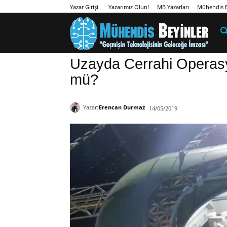
Yazarımız Olun!
MB Yazarları
Mühendis B
Yazar Girişi
Uzayda Cerrahi Operas
mü?
Yazar:
Erencan Durmaz
14/05/2019