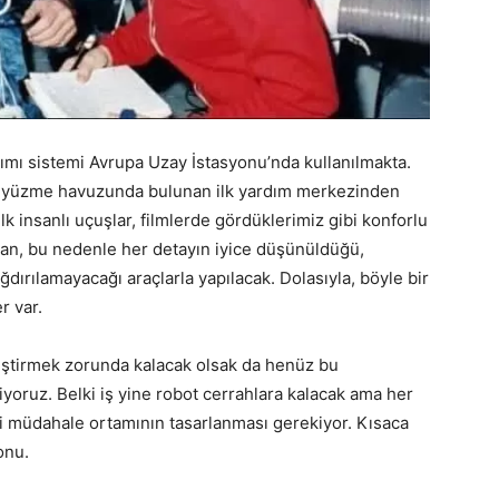
dımı sistemi Avrupa Uzay İstasyonu’nda kullanılmakta.
ık yüzme havuzunda bulunan ilk yardım merkezinden
lk insanlı uçuşlar, filmlerde gördüklerimiz gibi konforlu
i olan, bu nedenle her detayın iyice düşünüldüğü,
dırılamayacağı araçlarla yapılacak. Dolasıyla, böyle bir
r var.
eştirmek zorunda kalacak olsak da henüz bu
iyoruz. Belki iş yine robot cerrahlara kalacak ama her
i müdahale ortamının tasarlanması gerekiyor. Kısaca
onu.