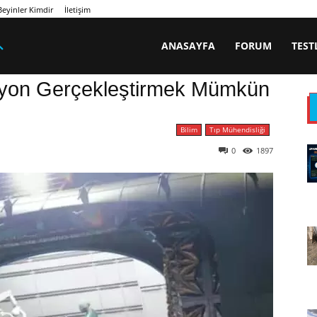
eyinler Kimdir
İletişim
ANASAYFA
FORUM
TEST
yon Gerçekleştirmek Mümkün
Bilim
Tıp Mühendisliği
0
1897