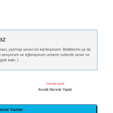
az
macı, yazmayı seven bir kardeşinizim. Bildiklerimi ya da
ı seviyorum ve eğleniyorum umarım sizlerde sever ve
iyle kalın :)
Sonraki İçerik
Arıcılık Nerede Yapılır
enzer Yazılar