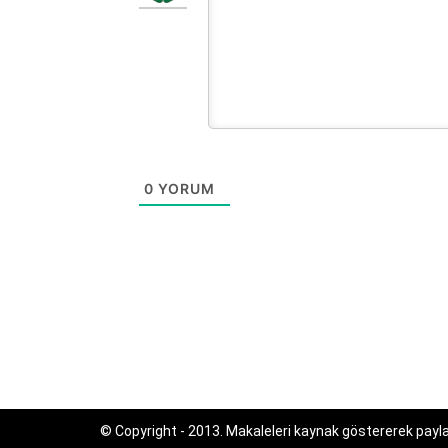
0
YORUM
© Copyright - 2013. Makaleleri kaynak göstererek paylaş