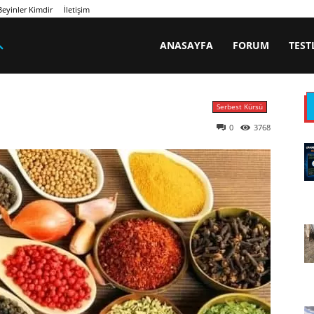
eyinler Kimdir
İletişim
ANASAYFA
FORUM
TEST
Serbest Kürsü
0
3768