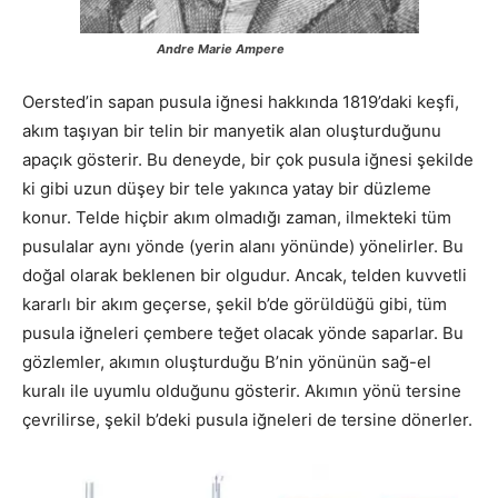
Andre Marie Ampere
Oersted’in sapan pusula iğnesi hakkında 1819’daki keşfi,
akım taşıyan bir telin bir manyetik alan oluşturduğunu
apaçık gösterir. Bu deneyde, bir çok pusula iğnesi şekilde
ki gibi uzun düşey bir tele yakınca yatay bir düzleme
konur. Telde hiçbir akım olmadığı zaman, ilmekteki tüm
pusulalar aynı yönde (yerin alanı yönünde) yönelirler. Bu
doğal olarak beklenen bir olgudur. Ancak, telden kuvvetli
kararlı bir akım geçerse, şekil b’de görüldüğü gibi, tüm
pusula iğneleri çembere teğet olacak yönde saparlar. Bu
gözlemler, akımın oluşturduğu В’nin yönünün sağ-el
kuralı ile uyumlu olduğunu gösterir. Akımın yönü tersine
çevrilirse, şekil b’deki pusula iğneleri de tersine dönerler.