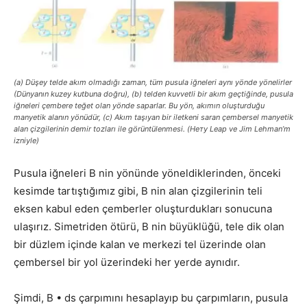
(a) Düşey telde akım olmadığı zaman, tüm pusula iğneleri aynı yönde yönelirler
(Dünyanın kuzey kutbuna doğru), (b) telden kuvvetli bir akım geçtiğinde, pusula
iğneleri çembere teğet olan yönde saparlar. Bu yön, akımın oluşturduğu
manyetik alanın yönüdür, (c) Akım taşıyan bir iletkeni saran çembersel manyetik
alan çizgilerinin demir tozları ile görüntülenmesi. (Нету Leap ve Jim Lehman’m
izniyle)
Pusula iğneleri В nin yönünde yöneldiklerinden, önceki
kesimde tartıştığımız gibi, В nin alan çizgilerinin teli
eksen kabul eden çemberler oluşturdukları sonucuna
ulaşırız. Simetriden ötürü, В nin büyüklüğü, tele dik olan
bir düzlem içinde kalan ve merkezi tel üzerinde olan
çembersel bir yol üzerindeki her yerde aynıdır.
Şimdi, В • ds çarpımını hesaplayıp bu çarpımların, pusula