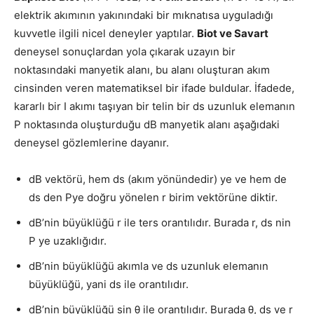
elektrik akımının yakınındaki bir mıknatısa uyguladığı
kuvvetle ilgili nicel deneyler yaptılar.
Biot ve Savart
deneysel sonuçlardan yola çıkarak uzayın bir
noktasındaki manyetik alanı, bu alanı oluşturan akım
cinsinden veren matematiksel bir ifade buldular. İfadede,
kararlı bir I akımı taşıyan bir telin bir ds uzunluk elemanın
P noktasında oluşturduğu dB manyetik alanı aşağıdaki
deneysel gözlemlerine dayanır.
dB vektörü, hem ds (akım yönündedir) ye ve hem de
ds den Pye doğru yönelen r birim vektörüne diktir.
dB’nin büyüklüğü r ile ters orantılıdır. Burada r, ds nin
P ye uzaklığıdır.
dB’nin büyüklüğü akımla ve ds uzunluk elemanın
büyüklüğü, yani ds ile orantılıdır.
dB’nin büyüklüğü sin θ ile orantılıdır. Burada θ, ds ve r