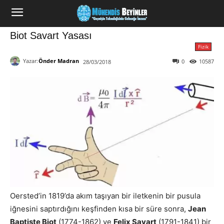
Biot Savart Yasası
Fizik
Yazar:
Önder Madran
0
10587
28/03/2018
Oersted’in 1819’da akım taşıyan bir iletkenin bir pusula
iğnesini saptırdığını keşfinden kısa bir süre sonra,
Jean
Baptiste Biot
(1774-1862) ve
Felix Savart
(1791-1841) bir