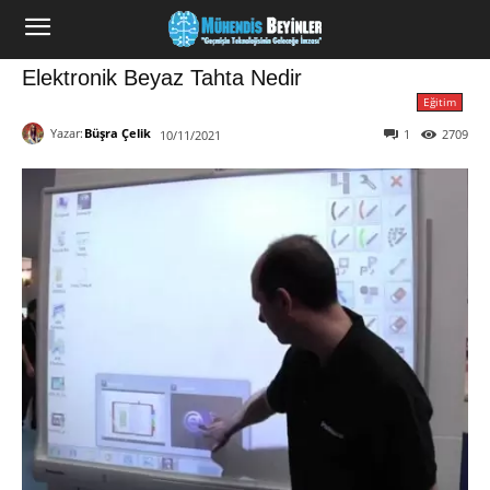
Elektronik Beyaz Tahta Nedir
Eğitim
Yazar:
Büşra Çelik
1
2709
10/11/2021