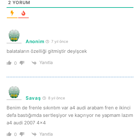
2
YORUM
Anonim
7 yıl önce
balataların özelliği gitmiştir deyişcek
Yanıtla
0
Savaş
8 yıl önce
Benim de frenle sıkıntım var a4 audi arabam fren e ikinci
defa bastığımda sertleşiyor ve kaçırıyor ne yapmam lazım
a4 audi 2007 4×4
Yanıtla
0