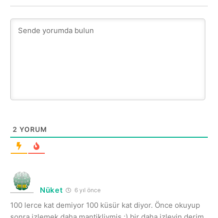
2
YORUM
Nüket
6 yıl önce
100 lerce kat demiyor 100 küsür kat diyor. Önce okuyup
sonra izlemek daha mantikliymis :) bir daha izleyin derim