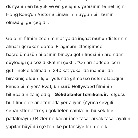
dünyanın en büyük ve en gelişmiş yapısının temeli için
Hong Kong’un Victoria Limanı’nın uygun bir zemin
olmadığı gerçeğidir.
Gelelim filmimizden mimar ya da inşaat mühendislerinin
alması gereken derse. Fragmanı izlediğimde
başrolümüzün ailesinin binaya getirilmesinin ardından
söylediği şu söz dikkatimi çekti : “Onları sadece içeri
getirmekle kalmadın, 240 kat yukarıda mahsur da
bırakmış oldun. İşler yolunda gitmezse neler olacağını
kimse bilmiyor.” Evet, bir sürü Hollywood filminin
bilinçaltımıza işlediği “
Gökdelenler tehlikelidir.
” olgusu
bu filmde de ana temada yer alıyor. (Ayrıca sevgili
senaristler artık şu gökdelen camlarını bu şekilde
patlatmayın.) Bizler ne kadar ince tasarlarsak tasarlayalım
yapılar büyüdükçe tehlike potansiyelleri de o k