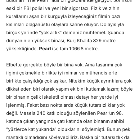
bulunan “The Pearl” adlı bir gökdelende geçiyor. Johnson
eski bir FBI polisi ve yeni bir sigortacı. Fizik ve zihin
kurallarını aşan bir kurguyla izleyeceğiniz filmin bazı
kısımları olağanüstü olaylara sahne oluyor. Dolayısıyla
birçok yerinde “yok artık” demeniz muhtemel. Şuanda
dünyanın en yüksek binası, Burj Khalifa 829 metre
yüksekliğinde.
Pearl
ise tam 1066.8 metre.
Elbette gerçekte böyle bir bina yok. Ama tasarımı çok
ilgimi çekmekle birlikte iyi mimar ve mühendislerle
birlikte çalışıldığı çok aşikar. Nitekim küçük ayrıntılara çok
dikkat eden biri olarak yapım ekibini kutlamak lazım; böyle
bir binanın çelik iskeletli olması detayı her yerde iyi
işlenmiş. Fakat bazı noktalarda küçük tutarsızlıklar yok
değil. Mesela 240 katlı olduğu söylenilen Pearl’un 98.
katında çıkan yangında çatı katında olan binanın sahibi
“yüzlerce kat yukarıda” olduklarını söylemişti. Bunun pek
mantıklı olmadığını söyleyebiliriz. Başka bir tutarsızlık da