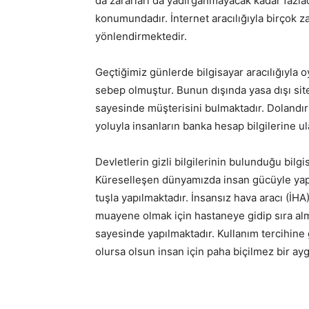
da zararları da yadırganmayacak kadar fazladı
konumundadır. İnternet aracılığıyla birçok za
yönlendirmektedir.
Geçtiğimiz günlerde bilgisayar aracılığıyl
sebep olmuştur. Bunun dışında yasa dışı site
sayesinde müşterisini bulmaktadır. Dolandırıc
yoluyla insanların banka hesap bilgilerine u
Devletlerin gizli bilgilerinin bulunduğu bilg
Küreselleşen dünyamızda insan gücüyle yapıla
tuşla yapılmaktadır. İnsansız hava aracı (İH
muayene olmak için hastaneye gidip sıra al
sayesinde yapılmaktadır. Kullanım tercihine 
olursa olsun insan için paha biçilmez bir aygı