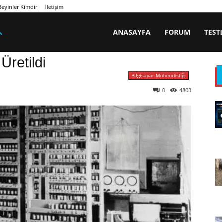
eyinler Kimdir
İletişim
ANASAYFA
FORUM
TEST
Üretildi
Bilgisayar Mühendisliği
0
4803