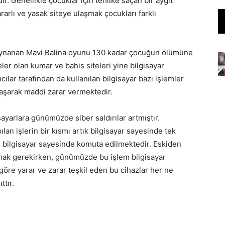
r. Genellikle çocuklar için tehlike saçan bir aygıt
rarlı ve yasak siteye ulaşmak çocukları farklı
a oynanan Mavi Balina oyunu 130 kadar çocuğun ölümüne
ler olan kumar ve bahis siteleri yine bilgisayar
ılar tarafından da kullanılan bilgisayar bazı işlemler
laşarak maddi zarar vermektedir.
isayarlara günümüzde siber saldırılar artmıştır.
n işlerin bir kısmı artık bilgisayar sayesinde tek
A) bilgisayar sayesinde komuta edilmektedir. Eskiden
mak gerekirken, günümüzde bu işlem bilgisayar
göre yarar ve zarar teşkil eden bu cihazlar her ne
ttır.