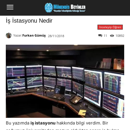
İş İstasyonu Nedir
İnceleyip Öğren
Yazar:
Furkan Gümüş
11
10892
28/11/2018
Bu yazımda
iş istasyonu
hakkında bilgi verdim. Bir