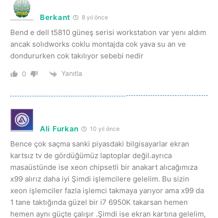
Berkant
8 yıl önce
Bend e dell t5810 güneş serisi workstatıon var yenı aldım
ancak solıdworks coklu montajda cok yava su an ve
dondururken cok takılıyor sebebi nedir
Yanıtla
0
Ali Furkan
10 yıl önce
Bence çok saçma sanki piyasdaki bilgisayarlar ekran
kartsız tv de gördüğümüz laptoplar değil.ayrıca
masaüstünde ise xeon chipsetli bir anakart alıcağımıza
x99 alırız daha iyi Şimdi işlemcilere gelelim. Bu sizin
xeon işlemciler fazla işlemci takmaya yarıyor ama x99 da
1 tane taktığında güzel bir i7 6950K takarsan hemen
hemen aynı güçte çalışır .Şimdi ise ekran kartına gelelim,