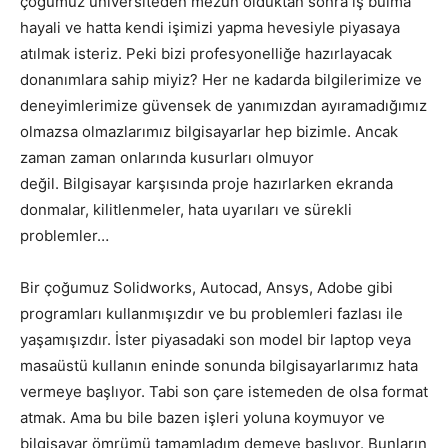
çoğumuz üniversiteden mezun olduktan sonra iş bulma
hayali ve hatta kendi işimizi yapma hevesiyle piyasaya
atılmak isteriz. Peki bizi profesyonelliğe hazırlayacak
donanımlara sahip miyiz? Her ne kadarda bilgilerimize ve
deneyimlerimize güvensek de yanımızdan ayıramadığımız
olmazsa olmazlarımız bilgisayarlar hep bizimle. Ancak
zaman zaman onlarında kusurları olmuyor
değil. Bilgisayar karşısında proje hazırlarken ekranda
donmalar, kilitlenmeler, hata uyarıları ve sürekli
problemler…
Bir çoğumuz Solidworks, Autocad, Ansys, Adobe gibi
programları kullanmışızdır ve bu problemleri fazlası ile
yaşamışızdır. İster piyasadaki son model bir laptop veya
masaüstü kullanın eninde sonunda bilgisayarlarımız hata
vermeye başlıyor. Tabi son çare istemeden de olsa format
atmak. Ama bu bile bazen işleri yoluna koymuyor ve
bilgisayar ömrümü tamamladım demeye başlıyor. Bunların