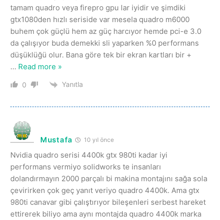
tamam quadro veya firepro gpu lar iyidir ve şimdiki
gtx1080den hızlı seriside var mesela quadro m6000
buhem çok güçlü hem az güç harcıyor hemde pci-e 3.0
da çalışıyor buda demekki sli yaparken %0 performans
düşüklüğü olur. Bana göre tek bir ekran kartları bir +
…
Read more »
Yanıtla
0
Mustafa
10 yıl önce
Nvidia quadro serisi 4400k gtx 980ti kadar iyi
performans vermiyo solidworks te insanları
dolandırmayın 2000 parçalı bi makina montajını sağa sola
çevirirken çok geç yanıt veriyo quadro 4400k. Ama gtx
980ti canavar gibi çalıştırıyor bileşenleri serbest hareket
ettirerek biliyo ama aynı montajda quadro 4400k marka