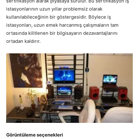
sertifikasyon alarak piyasaya sürülür. Bu sertifikasyon iş
istasyonlarının uzun yıllar problemsiz olarak
kullanılabileceğinin bir göstergesidir. Böylece iş
istasyonları, uzun emek harcanmış çalışmaların tam
ortasında kilitlenen bir bilgisayarın dezavantajlarını
ortadan kaldırır.
G
ö
r
ü
nt
ü
leme se
ç
enekleri