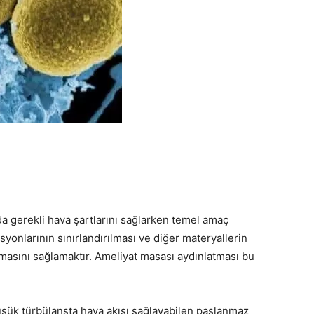
a gerekli hava şartlarını sağlarken temel amaç
onlarının sınırlandırılması ve diğer materyallerin
lmasını sağlamaktır. Ameliyat masası aydınlatması bu
üşük türbülansta hava akışı sağlayabilen paslanmaz