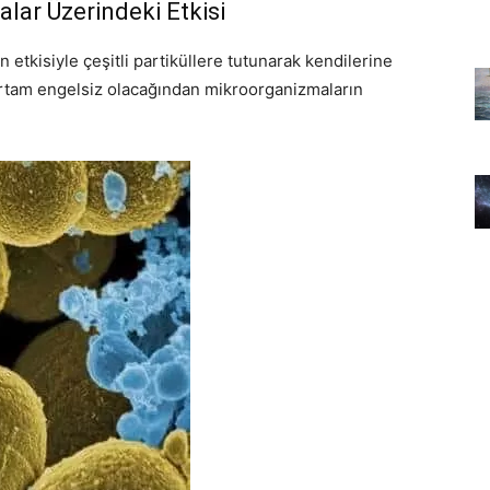
lar Üzerindeki Etkisi
tkisiyle çeşitli partiküllere tutunarak kendilerine
ı ortam engelsiz olacağından mikroorganizmaların