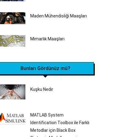
Maden Mühendisliği Maaşları
Mimarlık Maaşları
Bunları Gördünüz mü?
Kuşku Nedir
MATLAB System
Identification Toolbox ile Farklı
Metodlar için Black Box