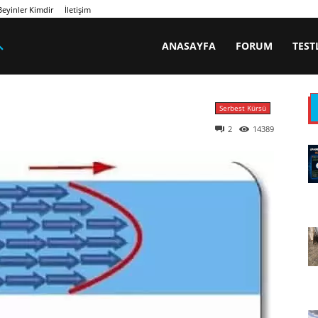
eyinler Kimdir
İletişim
ANASAYFA
FORUM
TEST
Serbest Kürsü
2
14389