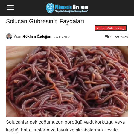
Solucan Gübresinin Faydaları
Ziraat Mühendisliği
Yazar:
Gökhan Özdoğan
0
5280
27/11/2018
Solucanlar pek çoğumuzun gördüğü vakit korktuğu veya
kaçtığı hatta kuşların ve tavuk ve akrabalarının zevkle