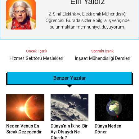
Elif Yaldız
2. Sınıf Elektrik ve Elektronik Mühendisliği
Öğrencisi. Burada sizlerle bilgi alış verişinde
bulunmaktan memnuniyet duyuyorum.
Önceki İçerik
Sonraki İçerik
Hizmet Sektörü Meslekleri
İnşaat Mühendisliği Dersleri
Benzer Yazılar
Neden Venüs En
Dünya’nın İkinci Bir
Dünya Neden
Sıcak Gezegendir
Ayı Olsaydı Ne
Döner
Olurdu?