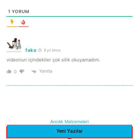
1
YORUM
fako
9 yıl önce
videonun içindekiler çok silik okuyamadım.
Yanıtla
0
Arıcılık Malzemeleri
Yeni Yazılar