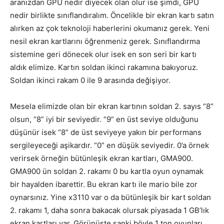
aranızdan GPU nedir diyecek olan olur ise şimdi, GPU
nedir birlikte sınıflandıralım. Öncelikle bir ekran kartı satın
alırken az çok teknoloji haberlerini okumanız gerek. Yeni
nesil ekran kartlarını öğrenmeniz gerek. Sınıflandırma
sistemine geri dönecek olur isek en son seri bir kartı
aldık elimize. Kartın soldan ikinci rakamına bakıyoruz.
Soldan ikinci rakam 0 ile 9 arasında değişiyor.
Mesela elimizde olan bir ekran kartının soldan 2. sayıs “8”
olsun, “8” iyi bir seviyedir. “9” en üst seviye olduğunu
düşünür isek “8” de üst seviyeye yakın bir performans
sergileyeceği aşikardır. “0” en düşük seviyedir. 0’a örnek
verirsek örneğin bütünleşik ekran kartları, GMA900.
GMA900 ün soldan 2. rakamı 0 bu kartla oyun oynamak
bir hayalden ibarettir. Bu ekran kartı ile mario bile zor
oynarsınız. Yine x3110 var o da bütünleşik bir kart soldan
2. rakamı 1, daha sonra bakacak olursak piyasada 1 GB’lık
ekran kartları var. Görünüşte sanki böyle 1 ton oyunları