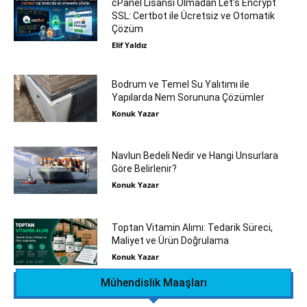
cPanel Lisansı Olmadan Let’s Encrypt
SSL: Certbot ile Ücretsiz ve Otomatik
Çözüm
Elif Yaldız
Bodrum ve Temel Su Yalıtımı ile
Yapılarda Nem Sorununa Çözümler
Konuk Yazar
Navlun Bedeli Nedir ve Hangi Unsurlara
Göre Belirlenir?
Konuk Yazar
Toptan Vitamin Alımı: Tedarik Süreci,
Maliyet ve Ürün Doğrulama
Konuk Yazar
Mühendislik Maaşları