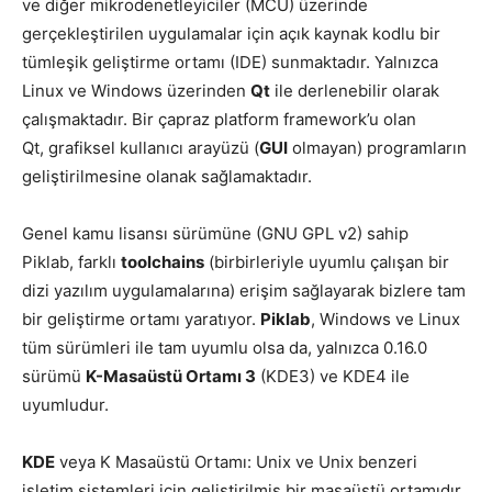
ve diğer mikrodenetleyiciler (MCU) üzerinde
gerçekleştirilen uygulamalar için açık kaynak kodlu bir
tümleşik geliştirme ortamı (IDE) sunmaktadır. Yalnızca
Linux ve Windows üzerinden
Qt
ile derlenebilir olarak
çalışmaktadır. Bir çapraz platform framework’u olan
Qt, grafiksel kullanıcı arayüzü (
GUI
olmayan) programların
geliştirilmesine olanak sağlamaktadır.
Genel kamu lisansı sürümüne (GNU GPL v2) sahip
Piklab, farklı
toolchains
(birbirleriyle uyumlu çalışan bir
dizi yazılım uygulamalarına) erişim sağlayarak bizlere tam
bir geliştirme ortamı yaratıyor.
Piklab
, Windows ve Linux
tüm sürümleri ile tam uyumlu olsa da, yalnızca 0.16.0
sürümü
K-Masaüstü Ortamı 3
(KDE3) ve KDE4 ile
uyumludur.
KDE
veya K Masaüstü Ortamı: Unix ve Unix benzeri
işletim sistemleri için geliştirilmiş bir masaüstü ortamıdır.